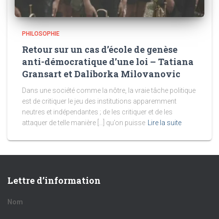
PHILOSOPHIE
Retour sur un cas d’école de genèse
anti-démocratique d’une loi – Tatiana
Gransart et Daliborka Milovanovic
Dans une société comme la nôtre, la vraie tâche politique
est de critiquer le jeu des institutions apparemment
neutres et indépendantes ; de les critiquer et de les
attaquer de telle manière […] qu’on puisse
Lire la suite
Lettre d’information
Nom